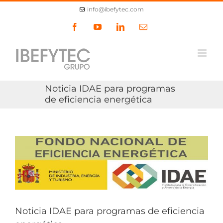
Skip
info@ibefytec.com
to
content
Facebook
YouTube
LinkedIn
Email
Noticia IDAE para programas
de eficiencia energética
View
Larger
Image
Noticia IDAE para programas de eficiencia