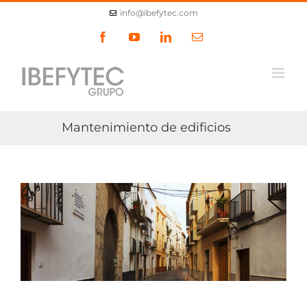
Skip
info@ibefytec.com
to
content
Facebook
YouTube
LinkedIn
Email
Mantenimiento de edificios