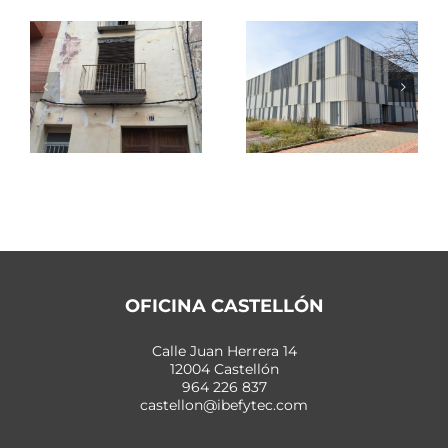
2
MA1
Espaitec
OFICINA CASTELLÓN
Calle Juan Herrera 14
12004 Castellón
964 226 837
castellon@ibefytec.com