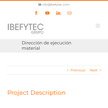
Skip
info@ibefytec.com
to
content
Facebook
YouTube
LinkedIn
Email
Dirección de ejecución
material
Previous
Next
Project Description