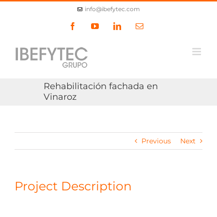
Skip
info@ibefytec.com
to
content
Facebook
YouTube
LinkedIn
Email
Rehabilitación fachada en
Vinaroz
Previous
Next
Project Description