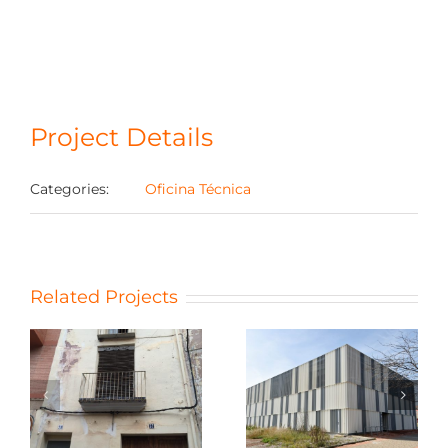
Project Details
Categories:
Oficina Técnica
Related Projects
2
MA1
Espaitec